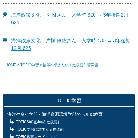
海洋政策文化 Ｋ.Ｍさん：入学時 320 → 3年後期2月
625
海洋政策文化 片桐 康佑さん：入学時 430 → 3年後期
12月 625
HOME
>
TOEIC学習
>
後輩へ伝えたい！進級要件苦労話
TOEIC学習
海洋生命科学部・海洋資源環境学部のTOEIC教育
TOEIC600点4年次進級要件
TOEIC学習に対する支援体制
TOEIC教育ロードマップ