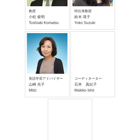
教授
特任准教授
小松 俊明
鈴木 瑛子
Toshiaki Komatsu
Yoko Suzuki
英語学習アドバイザー
コーディネーター
山崎 光子
石井 真紀子
Mitzi
Makiko Ishii