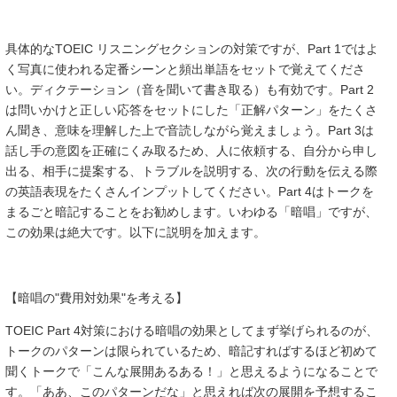
具体的なTOEIC リスニングセクションの対策ですが、Part 1ではよ
く写真に使われる定番シーンと頻出単語をセットで覚えてくださ
い。ディクテーション（音を聞いて書き取る）も有効です。Part 2
は問いかけと正しい応答をセットにした「正解パターン」をたくさ
ん聞き、意味を理解した上で音読しながら覚えましょう。Part 3は
話し手の意図を正確にくみ取るため、人に依頼する、自分から申し
出る、相手に提案する、トラブルを説明する、次の行動を伝える際
の英語表現をたくさんインプットしてください。Part 4はトークを
まるごと暗記することをお勧めします。いわゆる「暗唱」ですが、
この効果は絶大です。以下に説明を加えます。
【暗唱の"費用対効果"を考える】
TOEIC Part 4対策における暗唱の効果としてまず挙げられるのが、
トークのパターンは限られているため、暗記すればするほど初めて
聞くトークで「こんな展開あるある！」と思えるようになることで
す。「ああ、このパターンだな」と思えれば次の展開を予想するこ