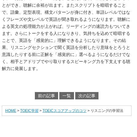
とができ、聴解に余裕が出ます。またスクリプトを暗唱すること
で、語彙、定型表現、構文パターンが身に付き、単語レベルではな
くフレーズや文レベルで英語が聞き取れるようになります。聴解に
よる英文の処理能力が上がれば、リーディングの速読力もついてき
ます。さらにトークをする人になりきり、気持ちを込めて暗唱する
ことで、英語を「感覚的に」理解できるようになります。その結
果、リスニングセクションで聞く英語を分析したり意味をとろうと
意識したりする前に正解を「感覚的に」選べるようになるだけでな
く、相手とアドリブでやり取りするスピーキング力を下支えする聴
解力に発展します。
前の記事
一覧
次の記事
HOME
>
TOEIC学習
>
TOEICスコアアップのコツ
> リスニングの学習法