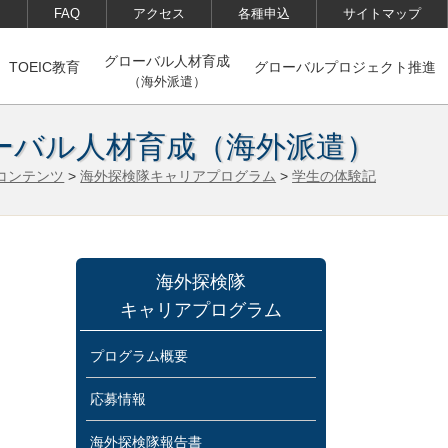
FAQ
アクセス
各種申込
サイトマップ
グローバル人材育成
TOEIC教育
グローバルプロジェクト推進
（海外派遣）
ーバル人材育成
（海外派遣）
コンテンツ
>
海外探検隊キャリアプログラム
>
学生の体験記
海外探検隊
キャリアプログラム
プログラム概要
応募情報
海外探検隊報告書