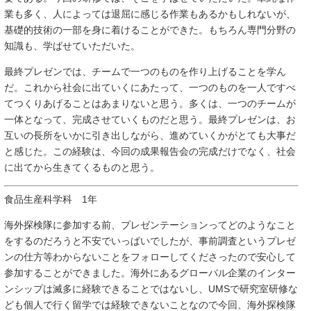
業も多く、人によっては退屈に感じる作業もあるかもしれないが、
基礎的技術の一部を身に着けることができた。もちろん専門分野の
知識も、学ばせていただいた。
最終プレゼンでは、チームで一つのものを作り上げることを学ん
だ。これから社会に出ていくにあたって、一つのものを一人ですべ
てつくりあげることはあまりないと思う。多くは、一つのチームが
一体となって、完成させていくものだと思う。最終プレゼンは、お
互いの長所をいかに引き出しながら、進めていくかがとても大事だ
と感じた。この経験は、今回の成果報告会の完成だけでなく、社会
に出てから生きてくるものと思う。
食品生産科学科 1年
海外探検隊に参加する前、プレゼンテーションってどのようなこと
をするのだろうと不安でいっぱいでしたが、事前調査というプレゼ
ンの仕方等わからないことをフォローしてくださったので安心して
参加することができました。海外にあるグローバル企業のインター
ンシップは滅多に経験できることではないし、UMSで研究室研修な
ども個人で行く留学では経験できないことなので今回、海外探検隊