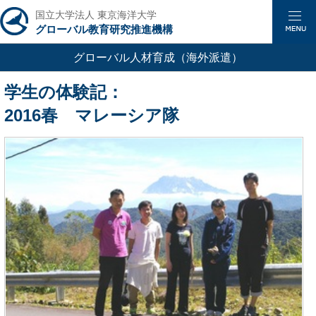
国立大学法人 東京海洋大学
グローバル教育研究推進機構
グローバル人材育成
（海外派遣）
学生の体験記：
2016春 マレーシア隊