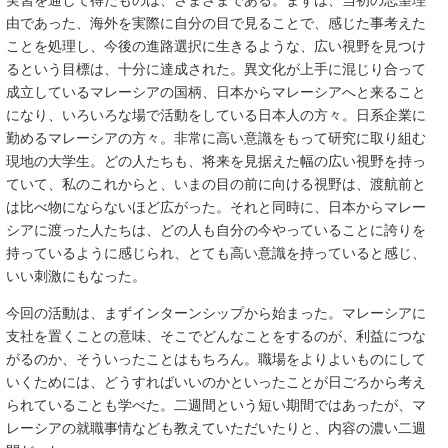
実習を通して得たものは、さまざまである。まずは、当初の志望理
由であった、海外を実際に自分の目で見ることで、感じた事考えた
ことを処理し、今後の進路選択に生きるような、広い視野を見つけ
るという目標は、十分に達成された。異文化が上手に混じり合って
成立しているマレーシアの国柄、日本からマレーシアへと来ること
になり、いろいろな場で活動をしている日本人の方々。日系企業に
勤めるマレーシアの方々。非常に高い意識をもって研究に取り組む
現地の大学生。どの人たちも、将来を見据えた幅の広い視野を持っ
ていて、私のこれからと、いまの目の前に向ける視野は、渡航前と
は比べ物にならないほど広がった。それと同時に、日本からマレー
シアに渡った人たちは、どの人も自分の今やっていることに誇りを
持っているように感じられ、とても高い意識を持っていると感じ、
いい刺激にもなった。
今回の活動は、まずインターンシップから始まった。マレーシアに
支社を置くことの意味、そこでどんなことをするのが、利益につな
がるのか、そういったことはもちろん。職場をよりよいものにして
いくためには、どうすればいいのかといったことが日ごろから考え
られていることも学べた。二週間という短い期間ではあったが、マ
レーシアの就職事情なども教えていただいたりと、内容の濃い二週