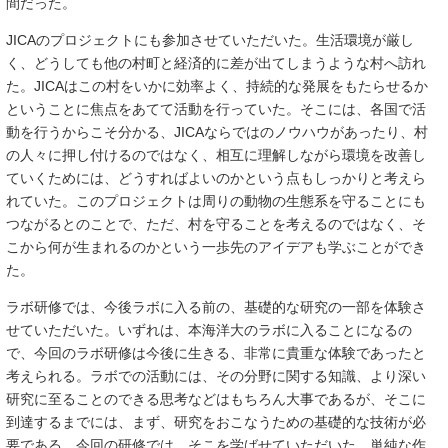
間だった。
JICAのプロジェクトにも参加させていただいた。生活環境が厳し
く、どうしても他の村町と経済的に差が出てしまうような村へ訪れ
た。JICAはこの村をいかに効率よく、持続的な発展をもたらせるか
ということに焦点をあてて活動を行っていた。そこには、各国で活
動を行うからこそ分かる、JICAならではのノウハウがあったり、村
の人々に押し付けるのではなく、相互に理解しながら環境を改善し
ていくためには、どうすればよいのかという点もしっかりと考えら
れていた。このプロジェクトは周りの動物の生態系を守ることにも
つながるとのことで、ただ、村を守ることを考えるのではなく、そ
こから何が生まれるのかという一歩先のアイデアも学ぶことができ
た。
ラボ研修では、今後ラボに入る前の、基礎的な研究の一部を体験さ
せていただいた。いずれは、本海洋大のラボに入ることになるの
で、今回のラボ研修は今後に生きる、非常に貴重な体験であったと
考えられる。ラボでの活動には、その分野に関する知識、より深い
研究に至ることのできる思考などはもちろん大事であるが、そこに
到達するまでには、まず、研究をおこなうための基礎的な技術が必
要である。今回の研修では、そこを学ばせていただいた。単純な作