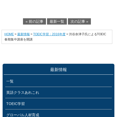
« 前の記事
最新一覧
次の記事 »
HOME
>
最新情報
>
TOEIC学習：2016年度
> 渋谷奈津子氏によるTOEIC
春期集中講座を開講
最新情報
一覧
英語クラスあれこれ
TOEIC学習
グローバル人材育成