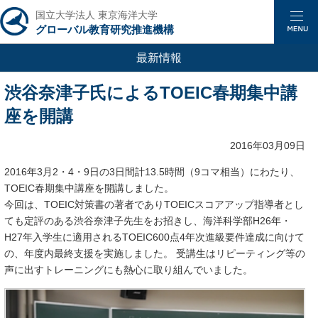
国立大学法人 東京海洋大学
グローバル教育研究推進機構
最新情報
渋谷奈津子氏によるTOEIC春期集中講
座を開講
2016年03月09日
2016年3月2・4・9日の3日間計13.5時間（9コマ相当）にわたり、
TOEIC春期集中講座を開講しました。
今回は、TOEIC対策書の著者でありTOEICスコアアップ指導者とし
ても定評のある渋谷奈津子先生をお招きし、海洋科学部H26年・
H27年入学生に適用されるTOEIC600点4年次進級要件達成に向けて
の、年度内最終支援を実施しました。 受講生はリピーティング等の
声に出すトレーニングにも熱心に取り組んでいました。