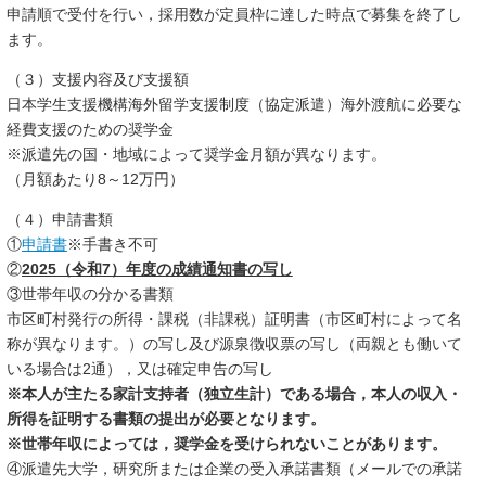
申請順で受付を行い，採用数が定員枠に達した時点で募集を終了し
ます。
（３）支援内容及び支援額
日本学生支援機構海外留学支援制度（協定派遣）海外渡航に必要な
経費支援のための奨学金
※派遣先の国・地域によって奨学金月額が異なります。
（月額あたり
8
～
12
万円）
（４）申請書類
①
申請書
※手書き不可
②
2025（令和7）年度の成績通知書の写し
③世帯年収の分かる書類
市区町村発行の所得・課税（非課税）証明書（市区町村によって名
称が異なります。）の写し及び源泉徴収票の写し（両親とも働いて
いる場合は2通），又は確定申告の写し
※本人が主たる家計支持者（独立生計）である場合，本人の収入・
所得を証
明する書類の提出が必要となります。
※世帯年収によっては，奨学金を受けられないことがあります。
④派遣先大学，研究所または企業の受入承諾書類（メールでの承諾