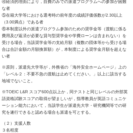
④経済的理由により，自費のみでの派遣プログラムへの参加が困難
な者
⑤在籍大学等における選考時の前年度の成績評価係数が
2.30
以上
（
3.00
満点）である者
⑥本制度以外の派遣プログラム参加のための奨学金等（渡航に係る
費用及び返済が必要な貸与型奨学金や学費ローンは含まれない）を
受ける場合，当該奨学金等の支給月額（複数の団体等から受ける場
合は合計金額の月額換算額）が，本制度による奨学金月額を超えな
い者
※原則，派遣先大学等が，外務省の「海外安全ホームページ」上の
「レベル２：不要不急の渡航は止めてください。」以上に該当する
地域でないこと。
※
TOEIC L&R
スコア
600
点以上か，同テストと同じレベルの外部英
語資格試験スコアの取得が望ましいが，指導教員が英語コミュニケ
ーション能力において，当該学生が派遣先大学・研究機関等での研
究を遂行できると認める場合も派遣を可とする。
（２）支援人数
３名程度