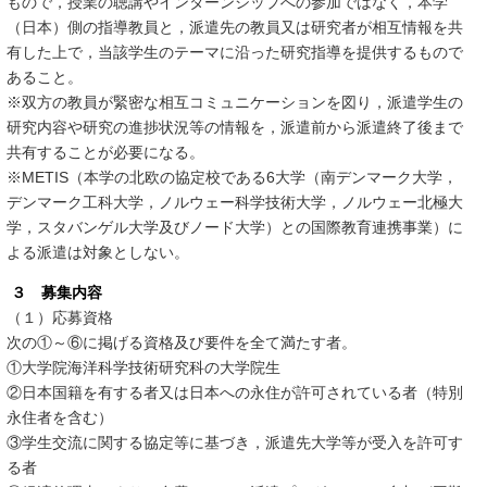
もので，授業の聴講やインターンシップへの参加ではなく，本学
（日本）側の指導教員と，派遣先の教員又は研究者が相互情報を共
有した上で，当該学生のテーマに沿った研究指導を提供するもので
あること。
※双方の教員が緊密な相互コミュニケーションを図り，派遣学生の
研究内容や研究の進捗状況等の情報を，派遣前から派遣終了後まで
共有することが必要になる。
※METIS（本学の北欧の協定校である6大学（南デンマーク大学，
デンマーク工科大学，ノルウェー科学技術大学，ノルウェー北極大
学，スタバンゲル大学及びノード大学）との国際教育連携事業）に
よる派遣は対象としない。
３ 募集内容
（１）応募資格
次の①～⑥に掲げる資格及び要件を全て満たす者。
①大学院海洋科学技術研究科の大学院生
②日本国籍を有する者又は日本への永住が許可されている者（特別
永住者を含む）
③学生交流に関する協定等に基づき，派遣先大学等が受入を許可す
る者