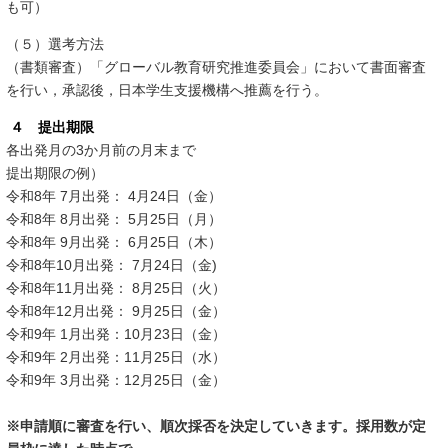
も可）
（５）選考方法
（書類審査）「グローバル教育研究推進委員会」において書面審査
を行い，承認後，日本学生支援機構へ推薦を行う。
４ 提出期限
各出発月の3か月前の月末まで
提出期限の例）
令和8年 7月出発： 4月24日（金）
令和8年 8月出発： 5月25日（月）
令和
8
年
9
月出発：
6
月
25
日（木）
令和
8
年
10
月出発：
7
月
24
日（金)
令和
8
年
11
月出発：
8
月
25
日（火）
令和
8
年
12
月出発：
9
月
25
日（金）
令和
9
年
1
月出発：
10
月
23
日（金）
令和
9
年
2
月出発：
11
月
25
日（水）
令和
9
年
3
月出発：
12
月
25
日（金）
※申請順に審査を行い、順次採否を決定していきます。採用数が定