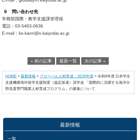
E-mail：
global@m.kaiyodai.ac.jp
９ 問い合わせ先
学務部国際・教学支援課管理係
電話：
03-5463-0636
E-mail：
ks-kanri@o.kaiyodai.ac.jp
« 前の記事
最新一覧
次の記事 »
HOME
>
最新情報
>
グローバル人材育成：2026年度
> 令和8年度 日本学生
支援機構海外留学支援制度（協定派遣）奨学金 「国際的に活躍する海洋分
野高度専門職業人材育成プログラム」の募集について
最新情報
一覧