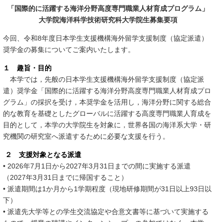
「国際的に活躍する海洋分野高度専門職業人材育成プログラム」
大学院海洋科学技術研究科大学院生募集要項
今回、令和
8
年度日本学生支援機構海外留学支援制度（協定派遣）
奨学金の募集についてご案内いたします。
１ 趣旨・目的
本学では，先般の日本学生支援機構海外留学支援制度（協定派
遣）奨学金「国際的に活躍する海洋分野高度専門職業人材育成プロ
グラム」の採択を受け，本奨学金を活用し，海洋分野に関する総合
的な教育を基礎としたグローバルに活躍する高度専門職業人育成を
目的として，本学の大学院生を対象に，世界各国の海洋系大学・研
究機関の研究室へ派遣するために必要な支援を行う。
２ 支援対象となる派遣
• 2026
年7月
1
日から
2027
年
3
月
31
日までの間に実施する派遣
（2027年3月31日までに帰国すること）
• 派遣期間は
1
か月から
1
学期程度（現地研修期間が
31
日以上
93
日以
下）
• 派遣先大学等との学生交流協定や合意文書等に基づいて実施する