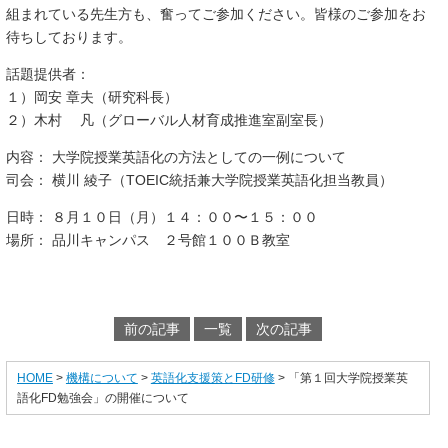
組まれている先生方も、奮ってご参加ください。
皆様のご参加をお
待ちしております。
話題提供者：
１）岡安 章夫（研究科長）
２）木村 凡（グローバル人材育成推進室副室長）
内容： 大学院授業英語化の方法としての一例について
司会： 横川 綾子（TOEIC統括兼大学院授業英語化担当教員）
日時： ８月１０日（月）１４：００〜１５：００
場所： 品川キャンパス ２号館１００Ｂ教室
前の記事
一覧
次の記事
HOME
>
機構について
>
英語化支援策とFD研修
> 「第１回大学院授業英
語化FD勉強会」の開催について