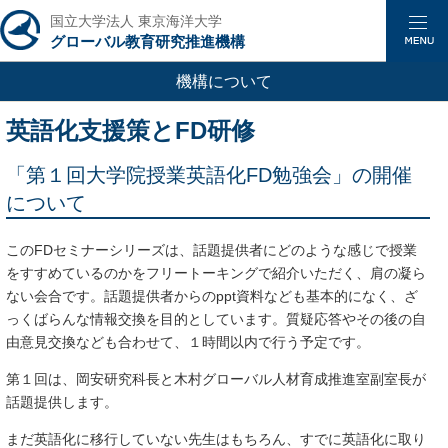
国立大学法人 東京海洋大学
グローバル教育研究推進機構
機構について
英語化支援策とFD研修
「第１回大学院授業英語化FD勉強会」の開催
について
このFDセミナーシリーズは、話題提供者にどのような感じで授業
をすすめているのか
をフリートーキングで紹介いただく、
肩の凝ら
ない会合です。
話題提供者からのppt資料
なども基本的になく、ざ
っくばらんな情報交換
を目的とし
ています。
質疑
応答やその後の自
由意見交換なども合わせて、１時間以内で行う予定です
。
第１回は、岡安研究科長と木村グローバル人材育成推進室副室長が
話題
提供します。
まだ英語化に移行していない先生はもちろん、
すでに英語化に取り