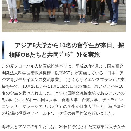
アジア5大学から10名の留学生が来日、探
検隊OBたちと共同ﾌﾟﾛｼﾞｪｸﾄを実施
この度グローバル人材育成推進室では、平成26年4月より国立研究
開発法人科学技術振興機構（以下JST）が実施している「日本・ア
ジア青少年サイエンス交流事業」（さくらサイエンスプラン）の支
援を得て、10月25日から11月1日の8日間の間に、東アジアから10
名の学生を受け入れました。本学の国際交流協定校であるアジアの
5大学（シンガポール国立大学、香港大学、台湾大学、チュラロン
コン大学、マレーシアサバ大学）の学生が日本人学生と、海洋研究
の現場の視察やフィールドワーク等の共同作業を行いました。
海洋大とアジアの学生たちは、30日に予定された文京学院大学女子