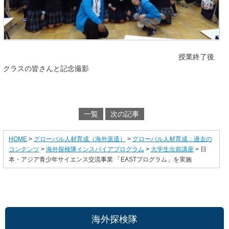
授業終了後
クラスの皆さんと記念撮影
一覧
次の記事
HOME
>
グローバル人材育成（海外派遣）
>
グローバル人材育成：過去の
コンテンツ
>
海外探検隊インスパイアプログラム
>
大学生出前講座
> 日
本・アジア青少年サイエンス交流事業 「EASTプログラム」を実施
海外探検隊