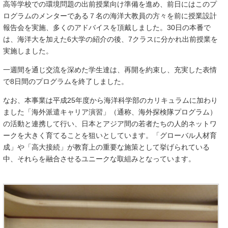
高等学校での環境問題の出前授業向け準備を進め、前日にはこのプ
ログラムのメンターである７名の海洋大教員の方々を前に授業設計
報告会を実施、多くのアドバイスを頂戴しました。30日の本番で
は、海洋大を加えた6大学の紹介の後、7クラスに分かれ出前授業を
実施しました。
一週間を通じ交流を深めた学生達は、再開を約束し、充実した表情
で8日間のプログラムを終了しました。
なお、本事業は平成25年度から海洋科学部のカリキュラムに加わり
ました「海外派遣キャリア演習」（通称、海外探検隊プログラム）
の活動と連携して行い、日本とアジア間の若者たちの人的ネットワ
ークを大きく育てることを狙いとしています。「グローバル人材育
成」や「高大接続」が教育上の重要な施策として挙げられている
中、それらを融合させるユニークな取組みとなっています。